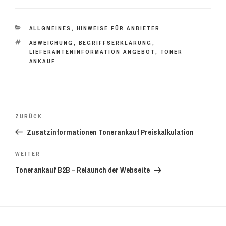
KATEGORIEN
ALLGMEINES
,
HINWEISE FÜR ANBIETER
SCHLAGWÖRTER
ABWEICHUNG
,
BEGRIFFSERKLÄRUNG
,
LIEFERANTENINFORMATION ANGEBOT
,
TONER
ANKAUF
Beitrags-
Vorheriger
ZURÜCK
Navigation
Beitrag
Zusatzinformationen Tonerankauf Preiskalkulation
Nächster
WEITER
Beitrag
Tonerankauf B2B – Relaunch der Webseite