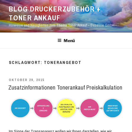
Zum
BLOG DRUCKERZUBEHÖR +
Inhalt
TONER ANKAUF
springen
Hinweise und Neuigkeiten zum Thema Toner Ankauf – Baseline GmbH
Menü
SCHLAGWORT:
TONERANGEBOT
VERÖFFENTLICHT
OKTOBER 29, 2015
AM
Zusatzinformationen Tonerankauf Preiskalkulation
Im Sinne der Transaparenz wollen wir Ihnen darstellen, wie wir